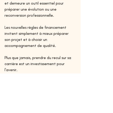
et demeure un outil essentiel pour 
préparer une évolution ou une 
reconversion professionnelle. 
Les nouvelles règles de financement 
invitent simplement à mieux préparer 
son projet et à choisir un 
accompagnement de qualité. 
Plus que jamais, prendre du recul sur sa 
carrière est un investissement pour 
l'avenir. 
Chez Andiamo, notre double 
accompagnement par un psychologue 
du travail et un consultant carrière vous 
aide à transformer vos questionnements 
en un projet professionnel concret, 
réaliste et aligné avec vos aspirations. 