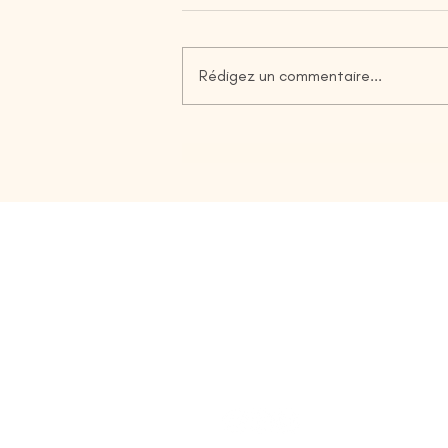
Rédigez un commentaire...
Quels résultats attendre d’un
bilan de compétences ?
ANDIAMO
Tél. :
04 48 30 02 40
Mail :
contact@andiamo-talen