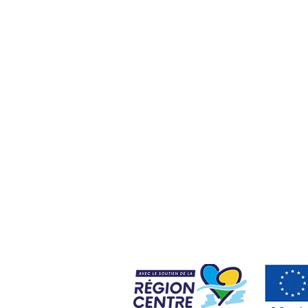
dans toute la France
, 31320 Castanet-Tolosan
ndustrie
ge by CA Orléans - 1 Av. du Champ de Mars - 45100 Orléans
En Tourre, 287 Av. Jean Fourastié, 11400 Castelnaudary
reprises - 2 rue Clémence Isaure - 31250 Revel
 par téléphone ou visioconférence
dans toute la France.
 bilan de compétences Andiamo
nt, sœur de SDH conseil.