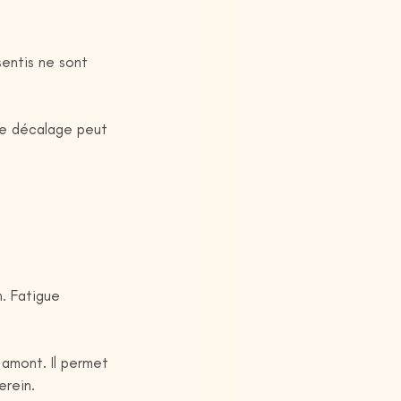
entis ne sont 
Ce décalage peut 
. Fatigue 
 amont. Il permet 
erein.