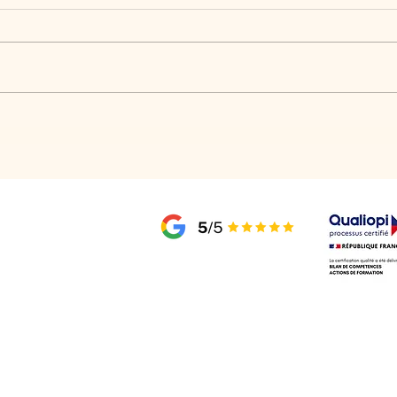
Combien de temps dure un bilan
Est-c
de compétences ?
compé
t.fr