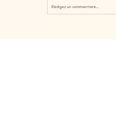
Rédigez un commentaire...
Combien de temps dure un bilan
de compétences ?
ANDIAMO
Tél. :
04 48 30 02 40
Mail :
contact@andiamo-talen
En présentiel ou en ligne en 
Antenne Toulouse
:
7 rue de l'i