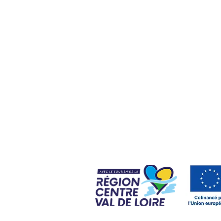
ge by CA Orléans - 1 Av. du Champ de Mars - 45100 Orléans
En Tourre, 287 Av. Jean Fourastié, 11400 Castelnaudary
reprises - 2 rue Clémence Isaure - 31250 Revel
 par téléphone ou visioconférence
dans toute la France.
 bilan de compétences Andiamo
nt, sœur de SDH conseil.
ite