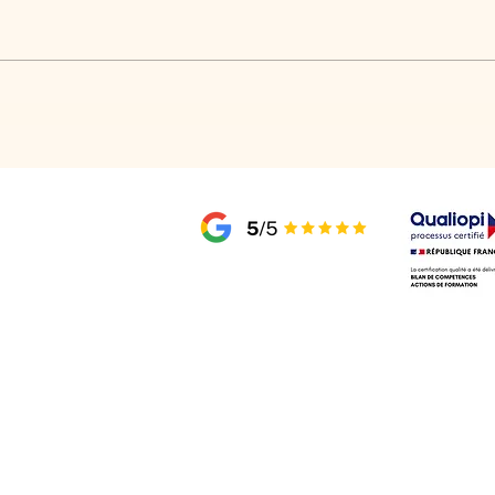
Quand faut-il faire un bilan de
Est-c
compétences ?
compé
t.fr
dans toute la France
, 31320 Castanet-Tolosan
ndustrie