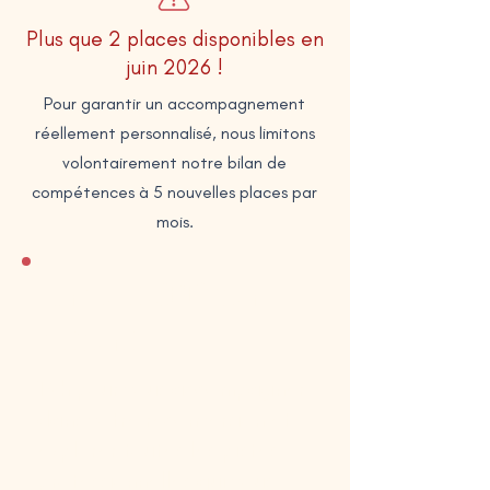
Plus que
2 places
disponibles en
juin 2026 !
Pour garantir un accompagnement
réellement personnalisé, nous limitons
volontairement notre bilan de
compétences à 5 nouvelles places par
mois.
Formule 360° sur
mesure
18 h pour vous accompagner
dans votre reconversion et
explorer toutes les pistes
professionnelles qui vous