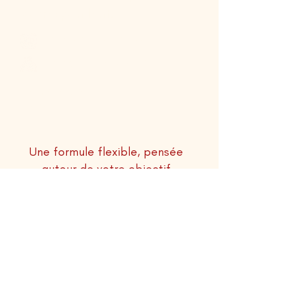
correspondent.
En présentiel ou en visio
Finançable par votre CPF
1800 €
Une formule flexible, pensée
autour de votre objectif
Parce que chaque parcours est différent,
votre accompagnement s’adapte à votre
rythme et à vos besoins réels, jamais
l’inverse.