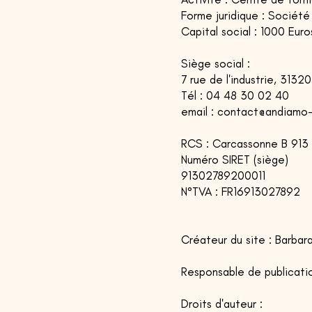
Forme juridique : Société 
Capital social : 1000 Euro
Siège social :
7 rue de l'industrie, 313
Tél : 04 48 30 02 40
email : contact@andiamo-
RCS : Carcassonne B 913
Numéro SIRET (
siège
)
91302789200011
N°TVA : FR16913027892
Créateur du site : Barba
Responsable de publicati
Droits d'auteur :