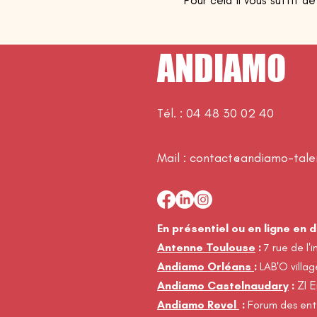
Pour cela il vous suffit d
ANDIAMO
Tél. :
04 48 30 02 40
Mail :
contact@andiamo-talen
En présentiel ou en ligne en 
Antenne Toulouse
:
7 rue de l'i
Andiamo Orléans
:
LAB'O villa
ZI 
Andiamo Castelnaudary
:
Andiamo Revel
:
Forum des ent