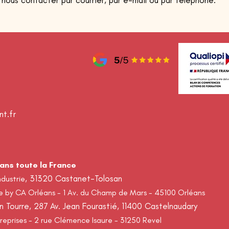
e nous contacter par courrier, par e-mail ou par téléphone.
t.fr
dans toute la France
, 31320 Castanet-Tolosan
ndustrie
ge by CA Orléans - 1 Av. du Champ de Mars - 45100 Orléans
En Tourre, 287 Av. Jean Fourastié, 11400 Castelnaudary
reprises - 2 rue Clémence Isaure - 31250 Revel