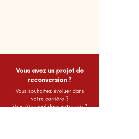
Vous avez un projet de
reconversion ?
Vous souhaitez évoluer dans
votre carrière ?
Vous êtes mal dans votre job ?
...
Et vous ne savez pas par où
commencer ?
C'est normal.