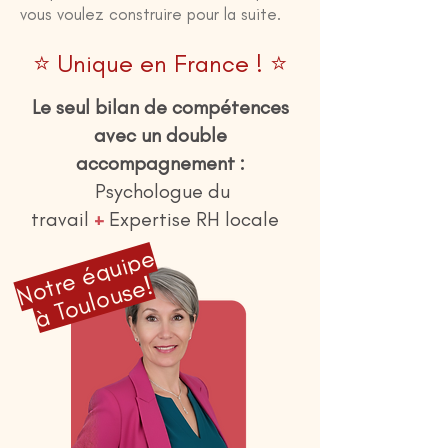
vous voulez construire pour la suite.
⭐️ Unique en France ! ⭐️
Le seul bilan de compétences
avec un double
accompagnement :
Psychologue du
travail
+
Expertise RH locale
Notre équipe
à Toulouse!