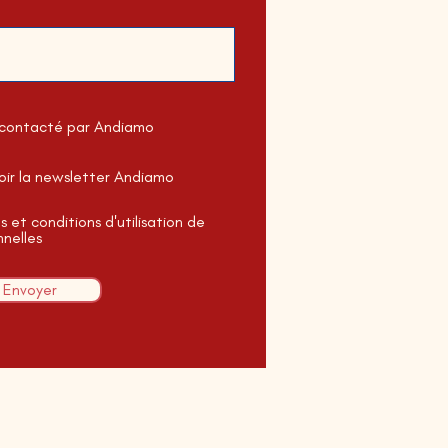
econtacté par Andiamo
oir la newsletter Andiamo
 et conditions d'utilisation de
nelles
Envoyer