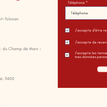
Téléphone
et-Tolosan
J’accepte d'être r
r
J’accepte de recev
Av. du Champ de Mars -
J’accepte les termes
mes données person
é, 11400