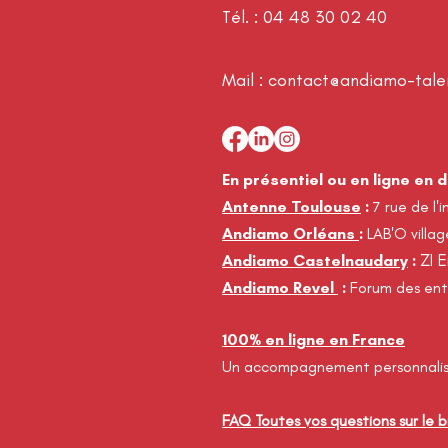
Tél. :
04 48 30 02 40
Mail :
contact@andiamo-talen
En présentiel ou en ligne en 
Antenne Toulouse
:
7 rue de l'i
Andiamo Orléans
:
LAB'O villa
ZI 
Andiamo Castelnaudary
:
Andiamo Revel
:
Forum des ent
100% en ligne en France
Un accompagnement personnalisé
FAQ Toutes vos questions sur le