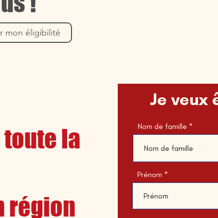
us !
r mon éligibilité
Je veux 
Nom de famille
 toute la
Prénom
n région