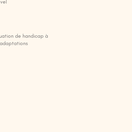
el​
tuation de handicap à
s adaptations