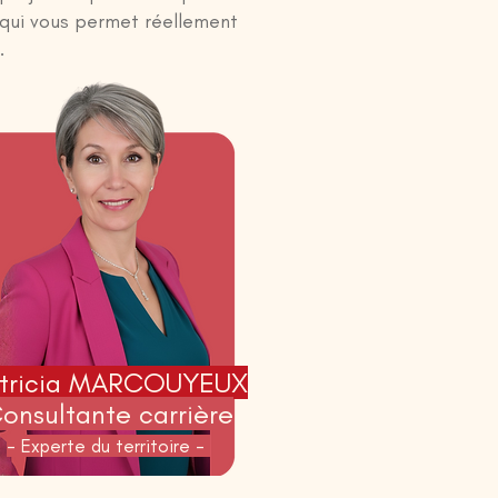
 qui vous permet réellement
.
tricia MARCOUYEUX
onsultante carrière
- Experte du territoire -