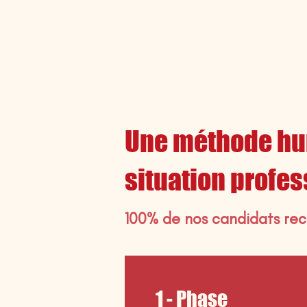
Une méthode hum
situation profes
100% de nos candidats r
1 - Phase