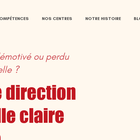
COMPÉTENCES
NOS CENTRES
NOTRE HISTOIRE
B
démotivé ou perdu
lle ?
 direction
le claire
o