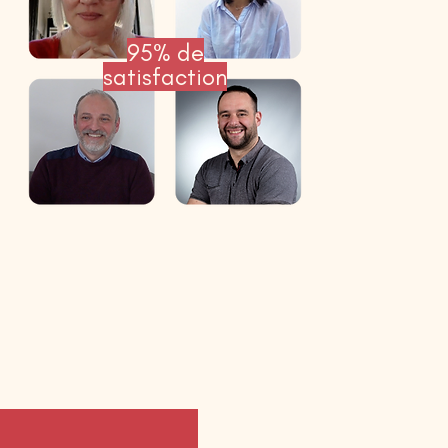
95%
de
satisfaction