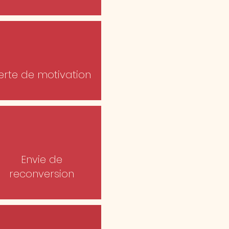
erte de motivation
Envie de
reconversion