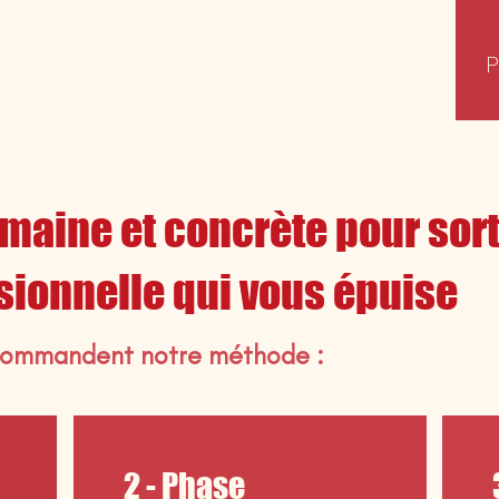
P
aine et concrète pour sort
sionnelle qui vous épuise
ecommandent notre méthode :
2 - Phase